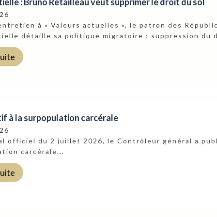
ielle : Bruno Retailleau veut supprimer le droit du sol
026
ntretien à « Valeurs actuelles », le patron des Républic
ielle détaille sa politique migratoire : suppression du d
suite
tif à la surpopulation carcérale
026
l officiel du 2 juillet 2026, le Contrôleur général a publi
tion carcérale...
suite