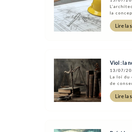
L’archit
la concep
Lire la 
Viol : la
13/07/2
La loi du
Suivez-Nous
de consen
Lire la 