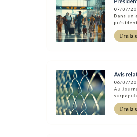
Président
07/07/2
Dans un e
président
Lire la 
Avis rela
06/07/2
Au Journa
surpopula
Lire la 