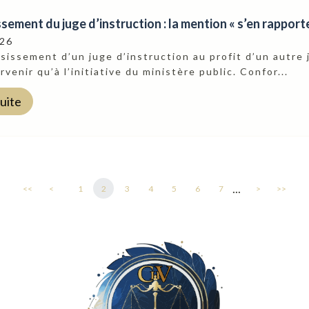
sement du juge d’instruction : la mention « s’en rapporte
026
sissement d’un juge d’instruction au profit d’un autre 
rvenir qu’à l’initiative du ministère public. Confor...
suite
...
<<
<
1
2
3
4
5
6
7
>
>>