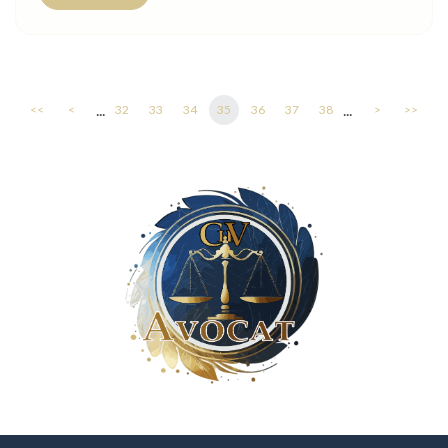
...
...
<<
<
32
33
34
35
36
37
38
>
>>