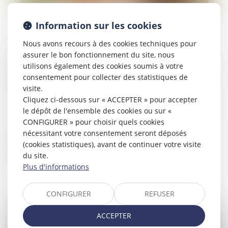
Information sur les cookies
Nous avons recours à des cookies techniques pour
Divorce et remariage : quelles conséquences
assurer le bon fonctionnement du site, nous
sur la pension alimentaire et la prestation
utilisons également des cookies soumis à votre
compensatoire ?
consentement pour collecter des statistiques de
visite.
06/03/2025
Lorsqu’un divorce est prononcé, le juge peut
Cliquez ci-dessous sur « ACCEPTER » pour accepter
imposer le versement de sommes d’argent
le dépôt de l'ensemble des cookies ou sur «
afin de compenser l’impact de la séparation.
CONFIGURER » pour choisir quels cookies
Parmi ces obligations figur...
nécessitant votre consentement seront déposés
(cookies statistiques), avant de continuer votre visite
Lire la suite
du site.
Plus d'informations
CONFIGURER
REFUSER
ACCEPTER