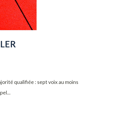
ILER
rité qualifiée : sept voix au moins
el...