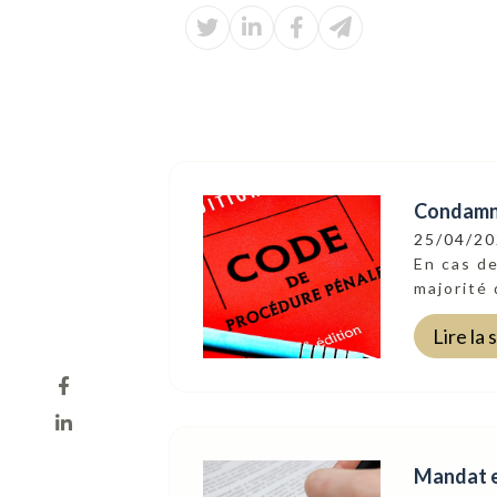
Condamnat
25/04/2
En cas d
majorité 
Lire la 
Mandat et