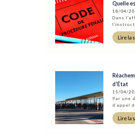
Quelle es
18/04/2
Dans l’af
l’instruc
Lire la 
Réachemin
d’État
15/04/2
Par une d
d’appel d
Lire la 