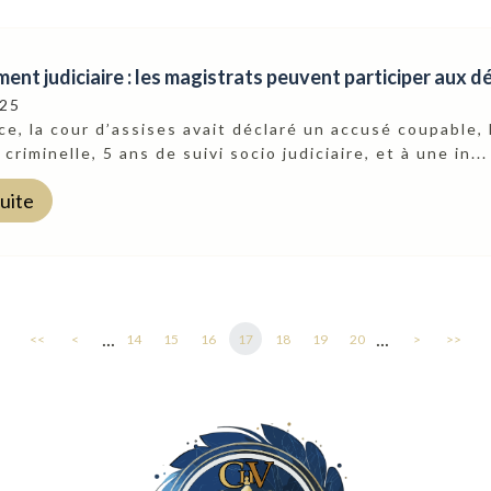
nt judiciaire : les magistrats peuvent participer aux d
025
ce, la cour d’assises avait déclaré un accusé coupable
 criminelle, 5 ans de suivi socio judiciaire, et à une in...
suite
...
...
<<
<
14
15
16
17
18
19
20
>
>>