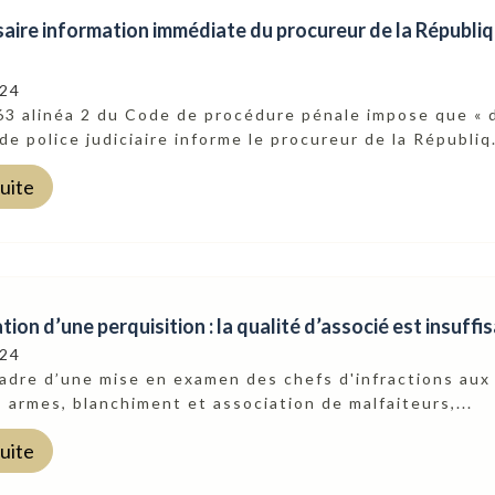
saire information immédiate du procureur de la Républi
024
 63 alinéa 2 du Code de procédure pénale impose que « 
r de police judiciaire informe le procureur de la Républiq.
suite
ion d’une perquisition : la qualité d’associé est insuffi
024
adre d’une mise en examen des chefs d'infractions aux 
s armes, blanchiment et association de malfaiteurs,...
suite