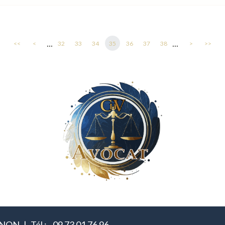
...
...
<<
<
32
33
34
35
36
37
38
>
>>
IGNON
Tél :
09 73 01 76 96