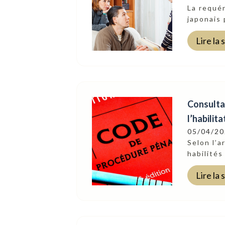
Suivez-Nous
La requér
japonais 
Lire la 
Consultat
l’habilit
05/04/2
Selon l’a
habilités
Lire la 