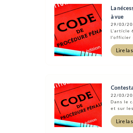
La néces
à vue
29/03/2
L’article
l'officie
Lire la 
Contestat
22/03/2
Dans le c
et sur le
Lire la 