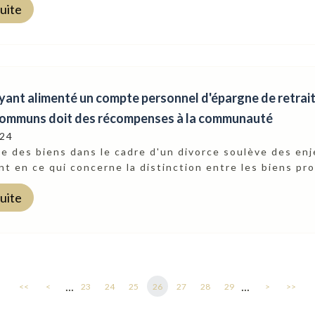
suite
ayant alimenté un compte personnel d'épargne de retra
communs doit des récompenses à la communauté
024
e des biens dans le cadre d'un divorce soulève des enj
 en ce qui concerne la distinction entre les biens pro
suite
...
...
<<
<
23
24
25
26
27
28
29
>
>>