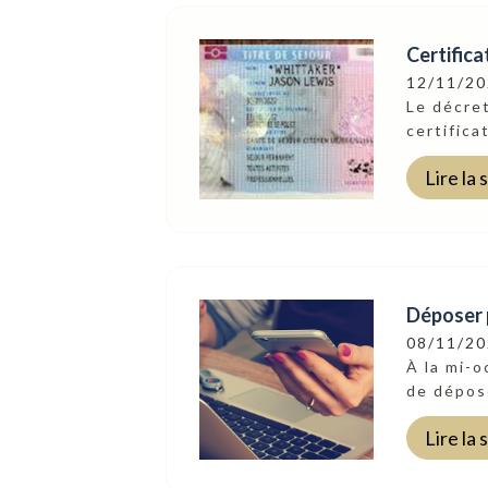
Certifica
12/11/2
Le décre
certifica
Lire la 
Déposer p
08/11/2
À la mi-o
Suivez-Nous
de dépose
Lire la 