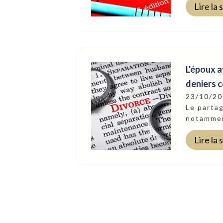
Lire la 
L'époux 
deniers 
23/10/2
Le partag
notamment
Lire la 