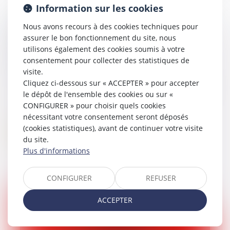
Information sur les cookies
Date d’appréciation de la demande de
prestation compensatoire et conséquence
Nous avons recours à des cookies techniques pour
assurer le bon fonctionnement du site, nous
de l’appel formé contre le jugement de
utilisons également des cookies soumis à votre
divorce
consentement pour collecter des statistiques de
29/08/2023
visite.
Dans un arrêt du 12 juillet 2023, la Cour de
Cliquez ci-dessous sur « ACCEPTER » pour accepter
cassation, au visa des articles 260 et 270 du
le dépôt de l'ensemble des cookies ou sur «
Code civil et 562 du Code de procédure
CONFIGURER » pour choisir quels cookies
civile, rappelle que pour a...
nécessitant votre consentement seront déposés
(cookies statistiques), avant de continuer votre visite
Lire la suite
du site.
Plus d'informations
CONFIGURER
REFUSER
ACCEPTER