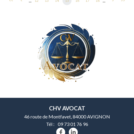
...
...
<<
<
12
13
14
15
16
17
18
>
>>
CHV AVOCAT
46 route de Montfavet, 84000 AVIGNON
Tél :
09 73 01 76 96