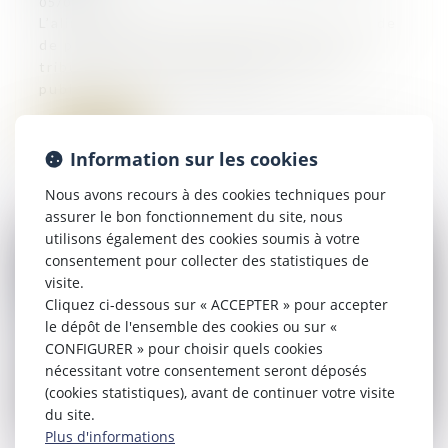
05/05/2023
L’alinéa premier de l’article L 470-1 du Code
de procédure pénale, dispose que « Le
tribunal saisi, à l'initiative du ministère
public ou sur renvoi d'une ju...
Lire la suite
Information sur les cookies
Nous avons recours à des cookies techniques pour
assurer le bon fonctionnement du site, nous
utilisons également des cookies soumis à votre
consentement pour collecter des statistiques de
visite.
Cliquez ci-dessous sur « ACCEPTER » pour accepter
le dépôt de l'ensemble des cookies ou sur «
CONFIGURER » pour choisir quels cookies
nécessitant votre consentement seront déposés
(cookies statistiques), avant de continuer votre visite
du site.
Plus d'informations