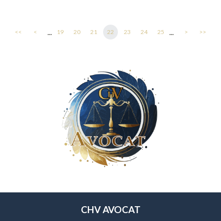
...
...
<<
<
19
20
21
22
23
24
25
>
>>
CHV AVOCAT