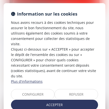
Information sur les cookies
Nous avons recours à des cookies techniques pour
Irrecevabilité du moyen fondé sur une
assurer le bon fonctionnement du site, nous
irrégularité affectant la procédure dans un
utilisons également des cookies soumis à votre
consentement pour collecter des statistiques de
incident contentieux
visite.
12/07/2024
Cliquez ci-dessous sur « ACCEPTER » pour accepter
En l’espèce, une juridiction pénale avait
le dépôt de l'ensemble des cookies ou sur «
condamné l’auteur présumé d’un assassinat à
CONFIGURER » pour choisir quels cookies
trente ans de réclusion de criminelle, cinq
nécessitant votre consentement seront déposés
ans de suivi socio judiciai...
(cookies statistiques), avant de continuer votre visite
du site.
Lire la suite
Plus d'informations
CONFIGURER
REFUSER
ACCEPTER