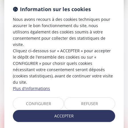
Information sur les cookies
Nous avons recours à des cookies techniques pour
Maintien en zone d’attente : la production de
assurer le bon fonctionnement du site, nous
utilisons également des cookies soumis à votre
l'arrêté préfectoral portant création d'une
consentement pour collecter des statistiques de
zone d'attente n’est pas utile
visite.
04/06/2024
Cliquez ci-dessous sur « ACCEPTER » pour accepter
En application de l’article R 342-2 du Code
le dépôt de l'ensemble des cookies ou sur «
de l’entrée et du séjour des étrangers et du
CONFIGURER » pour choisir quels cookies
droit d’asile, la requête aux fins de maintien
nécessitant votre consentement seront déposés
en zone d’attente doi...
(cookies statistiques), avant de continuer votre visite
du site.
Lire la suite
Plus d'informations
CONFIGURER
REFUSER
ACCEPTER