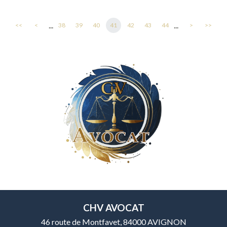
...
...
<<
<
38
39
40
41
42
43
44
>
>>
CHV AVOCAT
46 route de Montfavet, 84000 AVIGNON