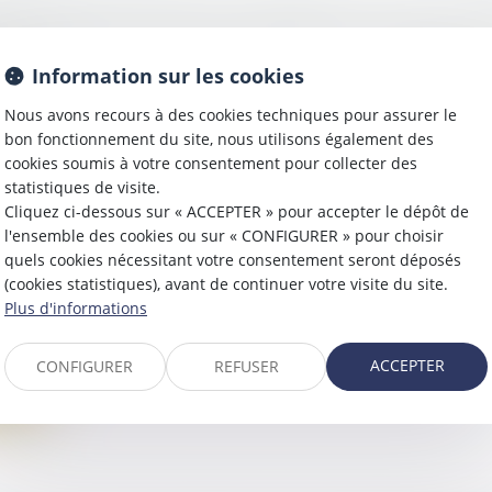
lle juridiction à Nancy pour examiner les recours des 
024
 innovation avec la promulgation de la loi immigration,
Information sur les cookies
d'une chambre territoriale de la Cour nationale du droit
Nous avons recours à des cookies techniques pour assurer le
suite
bon fonctionnement du site, nous utilisons également des
cookies soumis à votre consentement pour collecter des
statistiques de visite.
Cliquez ci-dessous sur « ACCEPTER » pour accepter le dépôt de
l'ensemble des cookies ou sur « CONFIGURER » pour choisir
quels cookies nécessitant votre consentement seront déposés
 nullités en procédure pénale : la loi de 2024 redéfinit l
(cookies statistiques), avant de continuer votre visite du site.
024
Plus d'informations
 2024-1061 du 26 novembre 2024, publiée au Journal offi
 le mécanisme de purge des nullités en matière correcti
ACCEPTER
CONFIGURER
REFUSER
suite