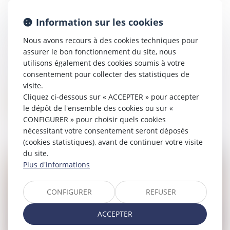
Projet de loi pour contrôler l'immigration,
Information sur les cookies
améliorer l'intégration
21/11/2023
Nous avons recours à des cookies techniques pour
Mardi 14 novembre 2023, le Sénat a adopté,
assurer le bon fonctionnement du site, nous
en première lecture, le projet de loi pour
utilisons également des cookies soumis à votre
contrôler l'immigration, améliorer
consentement pour collecter des statistiques de
l'intégration...
visite.
Cliquez ci-dessous sur « ACCEPTER » pour accepter
Lire la suite
le dépôt de l'ensemble des cookies ou sur «
CONFIGURER » pour choisir quels cookies
nécessitant votre consentement seront déposés
(cookies statistiques), avant de continuer votre visite
du site.
Plus d'informations
CONFIGURER
REFUSER
ACCEPTER