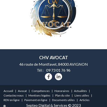
CHV AVOCAT
46 route de Montfavet, 84000 AVIGNON
Tél :
09 73 01 76 96
Accueil
Avocat
Compétences
Honoraires
Actualités
Contactez nous
Mentions légales
Plan du site
Liens utiles
RDV en ligne
Paiement en ligne
Documents utiles
Articles
Septeo Digital & Services © 2023