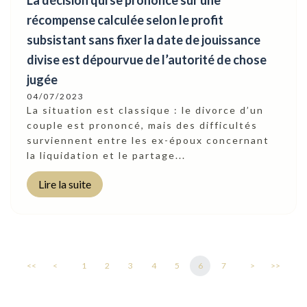
La décision qui se prononce sur une
récompense calculée selon le profit
subsistant sans fixer la date de jouissance
divise est dépourvue de l’autorité de chose
jugée
04/07/2023
La situation est classique : le divorce d’un
couple est prononcé, mais des difficultés
surviennent entre les ex-époux concernant
la liquidation et le partage...
Lire la suite
<<
<
1
2
3
4
5
6
7
>
>>