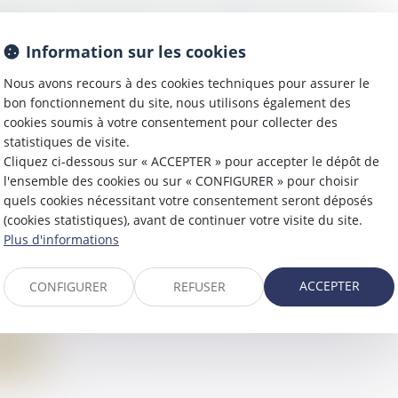
ielle : Bruno Retailleau veut supprimer le droit du sol
026
Information sur les cookies
ntretien à « Valeurs actuelles », le patron des Républic
ielle détaille sa politique migratoire : suppression du d
Nous avons recours à des cookies techniques pour assurer le
bon fonctionnement du site, nous utilisons également des
suite
cookies soumis à votre consentement pour collecter des
statistiques de visite.
Cliquez ci-dessous sur « ACCEPTER » pour accepter le dépôt de
l'ensemble des cookies ou sur « CONFIGURER » pour choisir
quels cookies nécessitant votre consentement seront déposés
(cookies statistiques), avant de continuer votre visite du site.
èglement sur les retours, le Parlement européen valide 
Plus d'informations
 migratoire de l'Union européenne
026
ACCEPTER
CONFIGURER
REFUSER
députés ont approuvé, mercredi 17 juin, un durcissemen
t au séjour. La mesure la plus sensible permettrait d...
suite