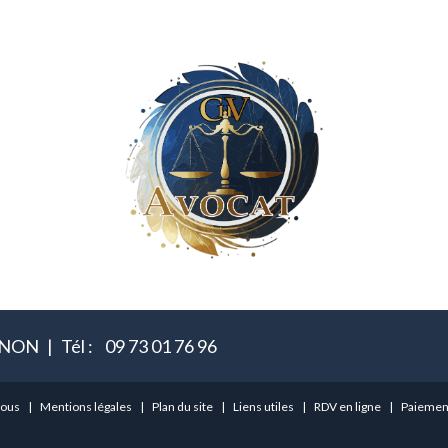
IGNON
Tél :
09 73 01 76 96
nous
Mentions légales
Plan du site
Liens utiles
RDV en ligne
Paiement