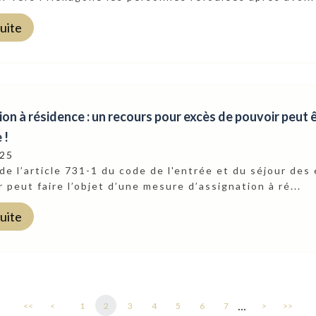
suite
on à résidence : un recours pour excès de pouvoir peut 
 !
025
de l’article 731-1 du code de l'entrée et du séjour des 
r peut faire l’objet d’une mesure d’assignation à ré...
suite
...
<<
<
1
2
3
4
5
6
7
>
>>