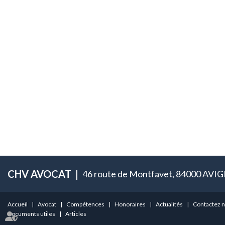
CHV AVOCAT
46 route de Montfavet, 84000 AV
Accueil
Avocat
Compétences
Honoraires
Actualités
Contactez 
Documents utiles
Articles