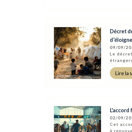
Décret du
d’éloign
09/09/2
Le décret
étrangers
Lire la 
L'accord 
02/09/2
Cet accor
à renvoye