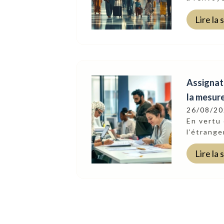
Lire la 
Assignati
la mesure
26/08/2
En vertu 
l’étrange
Lire la 