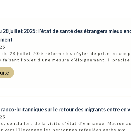
 28 juillet 2025 : l’état de santé des étrangers mieux e
ement
025
 du 28 juillet 2025 réforme les règles de prise en comp
 faisant l’objet d’une mesure d’éloignement. Il précise 
suite
franco-britannique sur le retour des migrants entre en 
025
d, conclu lors de la visite d’État d'Emmanuel Macron a
r vers l'Hexagone les personnes refoulées après avo...