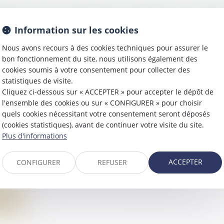
on : que peut faire le ministre de l’intérieur par voie rég
024
Information sur les cookies
 nomination à Beauvau, Bruno Retailleau multiplie les 
 prendre des mesures sur l’immigration, par voie lég...
Nous avons recours à des cookies techniques pour assurer le
bon fonctionnement du site, nous utilisons également des
suite
cookies soumis à votre consentement pour collecter des
statistiques de visite.
Cliquez ci-dessous sur « ACCEPTER » pour accepter le dépôt de
l'ensemble des cookies ou sur « CONFIGURER » pour choisir
quels cookies nécessitant votre consentement seront déposés
(cookies statistiques), avant de continuer votre visite du site.
on: l'Insee révèle que les immigrés représentent un peu
Plus d'informations
024
ACCEPTER
CONFIGURER
REFUSER
ouveau rapport dévoilé jeudi 29 août, l’institut révèl
us d’une personne sur dix dans l’Hexagone...
suite