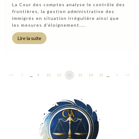
La Cour des comptes analyse le contrôle des
frontières, la gestion administrative des
immigrés en situation irrégulière ainsi que
les mesures d’éloignement....
Lire la suite
...
...
<<
<
9
10
11
12
13
14
15
>
>>