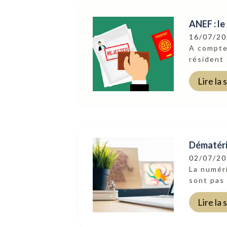
ANEF : l
16/07/2
A compter
résident 
Lire la 
Dématéria
02/07/2
La numéri
Suivez-Nous
sont pas 
Lire la 