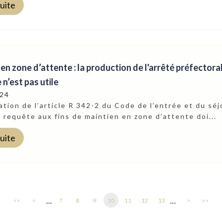
suite
en zone d’attente : la production de l'arrêté préfectora
 n’est pas utile
024
ation de l’article R 342-2 du Code de l’entrée et du sé
la requête aux fins de maintien en zone d’attente doi...
suite
...
...
<<
<
7
8
9
10
11
12
13
>
>>