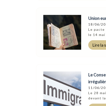
Union eur
18/06/2
Le pacte 
le 14 mai
Lire la 
Le Consei
irréguliè
11/06/2
Le 28 mai
devant la