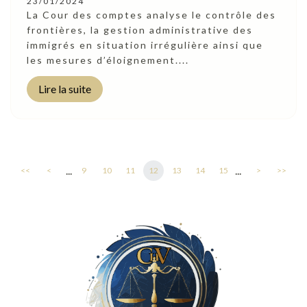
23/01/2024
La Cour des comptes analyse le contrôle des
frontières, la gestion administrative des
immigrés en situation irrégulière ainsi que
les mesures d’éloignement....
Lire la suite
...
...
<<
<
9
10
11
12
13
14
15
>
>>