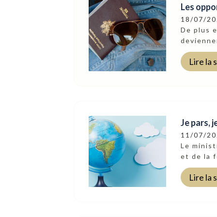
Les oppor
18/07/2
De plus e
devienne
Lire la 
Je pars, 
11/07/2
Suivez-Nous
Le minist
et de la 
Lire la 