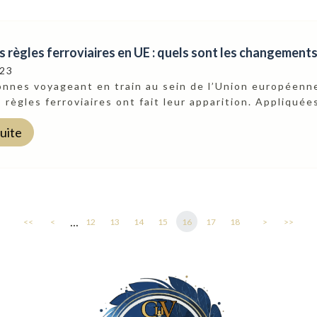
 règles ferroviaires en UE : quels sont les changements
023
onnes voyageant en train au sein de l’Union européenne
 règles ferroviaires ont fait leur apparition. Appliquées
suite
...
<<
<
12
13
14
15
16
17
18
>
>>