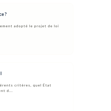
ce ?
vement adopté le projet de loi
I
érents critères, quel État
nt d...