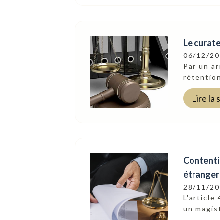
Le curate
06/12/2
Par un ar
rétention
Lire la 
Contentie
étranger
28/11/2
L'article
un magist