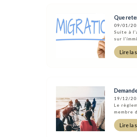
Que reten
09/01/2
Suite à l
sur l'imm
Lire la 
Demandes 
19/12/2
Suivez-Nous
Le règlem
membre d
Lire la 