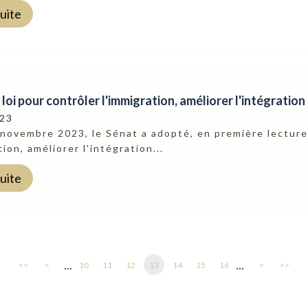
suite
 loi pour contrôler l'immigration, améliorer l'intégration
023
novembre 2023, le Sénat a adopté, en première lecture, 
tion, améliorer l'intégration...
suite
...
...
<<
<
10
11
12
13
14
15
16
>
>>