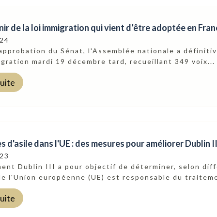
ir de la loi immigration qui vient d’être adoptée en Fran
024
'approbation du Sénat, l'Assemblée nationale a définiti
igration mardi 19 décembre tard, recueillant 349 voix...
suite
d'asile dans l'UE : des mesures pour améliorer Dublin II
023
ent Dublin III a pour objectif de déterminer, selon diff
e l'Union européenne (UE) est responsable du traiteme
suite