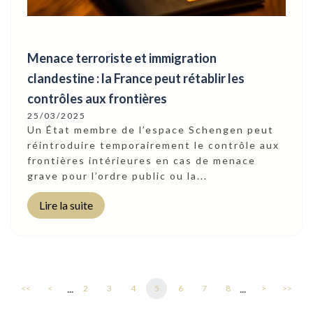
Menace terroriste et immigration
clandestine : la France peut rétablir les
contrôles aux frontières
25/03/2025
Un État membre de l’espace Schengen peut
réintroduire temporairement le contrôle aux
frontières intérieures en cas de menace
grave pour l’ordre public ou la...
Lire la suite
...
...
<<
<
2
3
4
5
6
7
8
>
>>