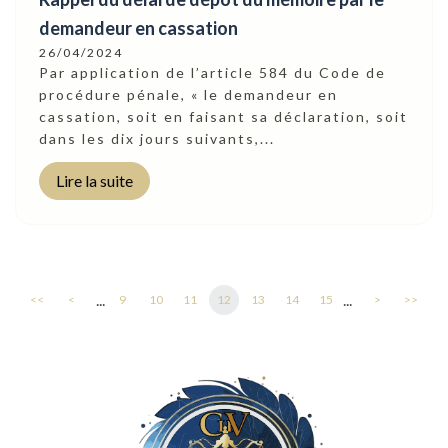
demandeur en cassation
26/04/2024
Par application de l’article 584 du Code de
procédure pénale, « le demandeur en
cassation, soit en faisant sa déclaration, soit
dans les dix jours suivants,...
Lire la suite
...
...
<<
<
9
10
11
12
13
14
15
>
>>