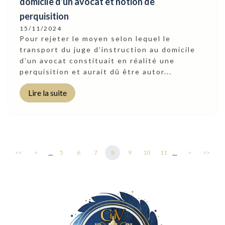
domicile d'un avocat et notion de
perquisition
15/11/2024
Pour rejeter le moyen selon lequel le
transport du juge d’instruction au domicile
d’un avocat constituait en réalité une
perquisition et aurait dû être autor...
Lire la suite
...
...
<<
<
5
6
7
8
9
10
11
>
>>