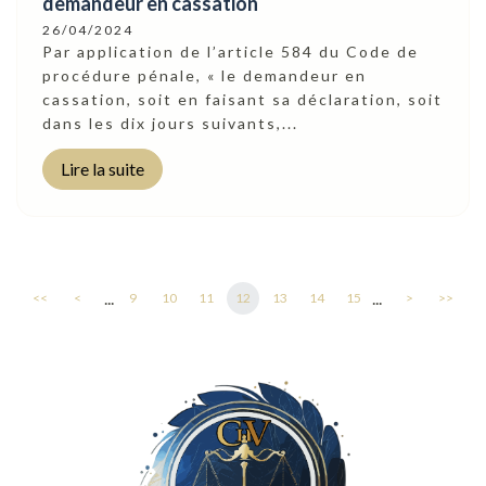
demandeur en cassation
26/04/2024
Par application de l’article 584 du Code de
procédure pénale, « le demandeur en
cassation, soit en faisant sa déclaration, soit
dans les dix jours suivants,...
Lire la suite
...
...
<<
<
9
10
11
12
13
14
15
>
>>