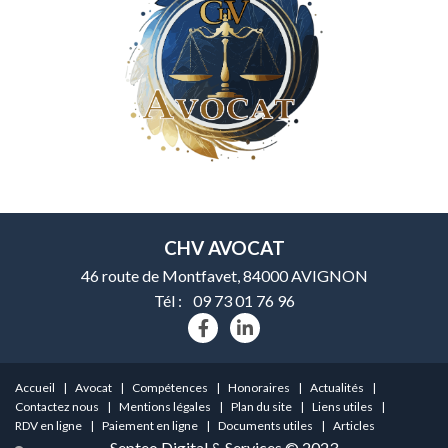
CHV AVOCAT
46 route de Montfavet, 84000 AVIGNON
Tél :
09 73 01 76 96
Accueil
Avocat
Compétences
Honoraires
Actualités
Contactez nous
Mentions légales
Plan du site
Liens utiles
RDV en ligne
Paiement en ligne
Documents utiles
Articles
Septeo Digital & Services © 2023