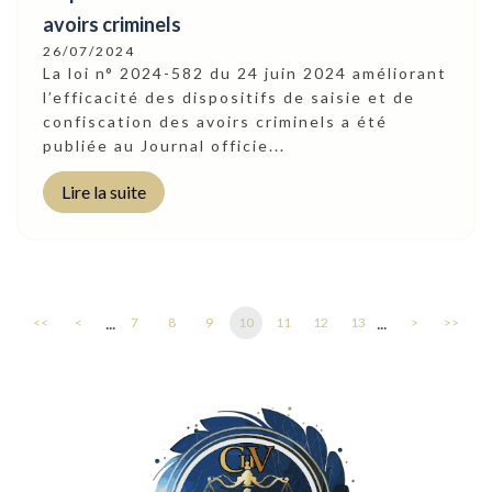
avoirs criminels
26/07/2024
La loi n° 2024-582 du 24 juin 2024 améliorant
l’efficacité des dispositifs de saisie et de
confiscation des avoirs criminels a été
publiée au Journal officie...
Lire la suite
...
...
<<
<
7
8
9
10
11
12
13
>
>>