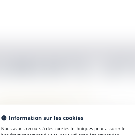
UMENTS UT
rmulaire de 1er RDV chez CHV AVOCAT
ande d'aide juridictionnelle
ice explicative pour remplir l'aide juridictionnelle
Information sur les cookies
te des pièces à fournir pour l'obtention de l'Aide Juridictio
Nous avons recours à des cookies techniques pour assurer le