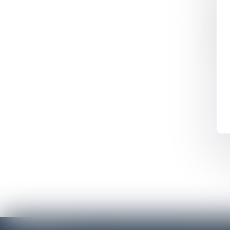
De
Att
At
Suivez-Nous
Déc