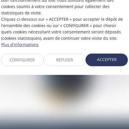
mande d'intervention auprès de l'assureur
bon fonctionnement du site, nous utilisons également des
cookies soumis à votre consentement pour collecter des
estation sur l'honneur Art. 202 du Code Civil
statistiques de visite.
testation de Témoin
Cliquez ci-dessous sur « ACCEPTER » pour accepter le dépôt de
l'ensemble des cookies ou sur « CONFIGURER » pour choisir
laration sur l'honneur Art 272 du Code Civil
quels cookies nécessitant votre consentement seront déposés
(cookies statistiques), avant de continuer votre visite du site.
Plus d'informations
ACCEPTER
CONFIGURER
REFUSER